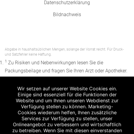
Datenschutzerklärung
Bildnachweis
Abgabe in haushaltsüblichen Mengen, solange der Vorrat reicht. Für Druck-
und Satzfehler keine Haftung.
1
Zu Risiken und Nebenwirkungen lesen Sie die
Packungsbeilage und fragen Sie Ihren Arzt oder Apotheker.
2
Angabe nach der deutschen Arzneimitteltaxe
Wir setzen auf unserer Website Cookies ein.
Apothekenerstattungspreis (AEP). Der AEP ist keine
Einige sind essenziell für die Funktionen der
unverbindliche Preisempfehlung der Hersteller. Der AEP ist
Website und um Ihnen unseren Webdienst zur
ein von den Apotheken in Ansatz gebrachter Preis für
Verfügung stellen zu können. Marketing-
Cookies wiederum helfen, Ihnen zusätzliche
rezeptfreie Arzneimittel. Er entspricht in der Höhe dem für
Services zur Verfügung zu stellen, unser
Apotheken verbindlichen Abgabepreis, zu dem eine
Onlineangebot zu verbessern und wirtschaftlich
Apotheke in bestimmten Fällen (z.B. bei Kindern unter 12
zu betreiben. Wenn Sie mit diesen einverstanden