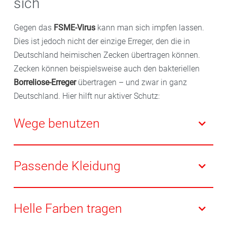
sich
Gegen das
FSME-Virus
kann man sich impfen lassen.
Dies ist jedoch nicht der einzige Erreger, den die in
Deutschland heimischen Zecken übertragen können.
Zecken können beispielsweise auch den bakteriellen
Borreliose-Erreger
übertragen – und zwar in ganz
Deutschland. Hier hilft nur aktiver Schutz:
Wege benutzen
Meiden Sie hohes Gras und die Vegetation am
Wegesrand. Hier sitzen die Zecken und warten darauf,
Passende Kleidung
dass man sie im Vorbeigehen abstreift.
Tragen Sie Oberbekleidung mit langen Ärmeln und
lange Hosen mit möglichst glatten Stoffen. So
Helle Farben tragen
gelangen die Zecken nicht so schnell an die Haut und