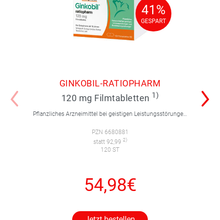
41%
41%
GESPART
GESPART
GINKOBIL-RATIOPHARM
1)
120 mg Filmtabletten
Pflanzliches Arzneimittel bei geistigen Leistungsstörungen und Durchblutungsstörungen.
PZN 6680881
2)
statt 92,99
120 ST
54,98€
Jetzt bestellen