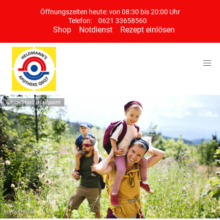
Öffnungszeiten heute: von 08:30 bis 20:00 Uhr
Telefon:
0621 33658560
Shop
Notdienst
Rezept einlösen
AdobeStock/Halfpoint
Symbolbild