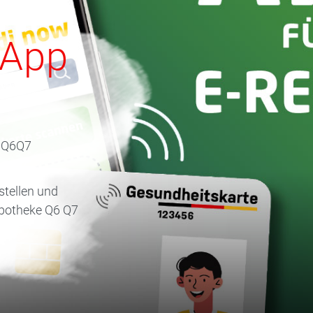
 App
 Q6Q7
tellen und
Apotheke Q6 Q7