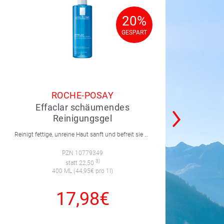
20%
20%
GESPART
GESPART
ROCHE-POSAY
Effaclar schäumendes
Reinigungsgel
Reinigt fettige, unreine Haut sanft und befreit sie von Talg und Schmutzpartikeln.
PZN 10779349
3)
statt 22,50
400 ML (44,95€ pro 1l)
17,98€