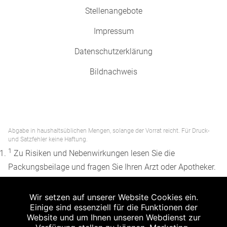
Stellenangebote
Impressum
Datenschutzerklärung
Bildnachweis
Abgabe in haushaltsüblichen Mengen, solange der Vorrat reicht. Für Druck-
und Satzfehler keine Haftung.
1
Zu Risiken und Nebenwirkungen lesen Sie die
Packungsbeilage und fragen Sie Ihren Arzt oder Apotheker.
2
Angabe nach der deutschen Arzneimitteltaxe
Wir setzen auf unserer Website Cookies ein.
Apothekenerstattungspreis (AEP). Der AEP ist keine
Einige sind essenziell für die Funktionen der
unverbindliche Preisempfehlung der Hersteller. Der AEP ist
Website und um Ihnen unseren Webdienst zur
ein von den Apotheken in Ansatz gebrachter Preis für