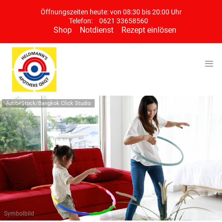
Öffnungszeiten heute: von 08:30 bis 20:00 Uhr
Telefon:
0621 33658560
Shop
Notdienst
Rezept einlösen
AdobeStock/Bangkok Click Studio
Symbolbild