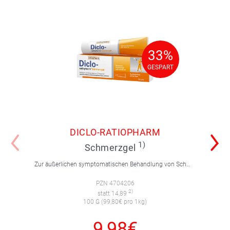
33%
33%
GESPART
GESPART
DICLO-RATIOPHARM
1)
Schmerzgel
Zur äußerlichen symptomatischen Behandlung von Schmerzen, Entzündungen und Schwellungen. Für Erwachsene und Jugendliche über 14 Jahre.
PZN 4704206
2)
statt 14,89
100 G (99,80€ pro 1kg)
9,98€