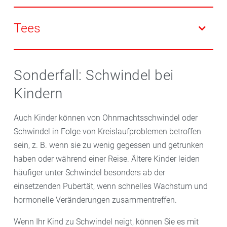
Durchblutung des Innenohrs und wirken somit ebenso
Homöopathische Mittel können bei Schwindel ebenso
direkt am Gleichgewichtsorgan. Der Spezialextrakt in
eingesetzt werden. Bei der Suche eines passenden
Tees
Tablettenform sollte mindestens 120mg enthalten
Mittels ist vor allem die Art der Beschwerden
und über vier Wochen, eher länger, eingenommen
entscheidend. Hier kommen je nach Ursache des
Kreislaufanregende und -stabilisierende Tees sind
werden. Zur Dosierung und Einnahme eines für Sie
Schwindels Ambra grisea, Conium maculatum,
eine gute Ergänzung auch bei einer bestehenden
Sonderfall: Schwindel bei
passenden Präparats berät Sie Ihre Apotheke gern.
Argentum nitricum, Vertatrum album, Cocculus, u.a.
Grunderkrankung, bei der Schwindel symptomatisch
Kindern
zum Einsatz, oft auch in einer Kombination. Je nach
ist. Teemischungen mit Rosmarin oder Weißdorn
Vorliebe gibt es i.d.R. alle Mittel in Form von
können die Herzgefäße gleichermaßen anregen und
Auch Kinder können von Ohnmachtsschwindel oder
Tabletten, Globuli oder homöopathischen Tropfen.
stärken.
Schwindel in Folge von Kreislaufproblemen betroffen
sein, z. B. wenn sie zu wenig gegessen und getrunken
haben oder während einer Reise. Ältere Kinder leiden
häufiger unter Schwindel besonders ab der
einsetzenden Pubertät, wenn schnelles Wachstum und
hormonelle Veränderungen zusammentreffen.
Wenn Ihr Kind zu Schwindel neigt, können Sie es mit