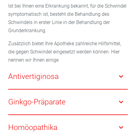
Ist bei Ihnen eine Erkrankung bekannt, für die Schwindel
symptomatisch ist, besteht die Behandlung des
Schwindels in erster Linie in der Behandlung der
Grunderkrankung.
Zusätzlich bietet Ihre Apotheke zahlreiche Hilfsmittel,
die gegen Schwindel eingesetzt werden können. Hier
nennen wir Ihnen einige.
Antivertiginosa
Spezielle Medikamente gegen Schwindel
(Antivertiginosa) wirken direkt am
Ginkgo-Präparate
Gleichgewichtssinn. Vor allem bei länger
anhaltendem Schwindel können diese Medikamente
Studien haben gezeigt, dass Ginkgo bei Schwindel
sinnvoll sein, je nach Präparat können diese
eine vergleichbare Wirkung hat wie gebräuchliche
Homöopathika
allerdings müde machen.
Antivertiginosa. Die Pflanzenextrakte fördern die