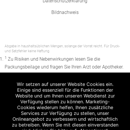
Datenschutzerklärung
Bildnachweis
Abgabe in haushaltsüblichen Mengen, solange der Vorrat reicht. Für Druck-
und Satzfehler keine Haftung.
1
Zu Risiken und Nebenwirkungen lesen Sie die
Packungsbeilage und fragen Sie Ihren Arzt oder Apotheker.
2
Angabe nach der deutschen Arzneimitteltaxe
Wir setzen auf unserer Website Cookies ein.
Apothekenerstattungspreis (AEP). Der AEP ist keine
Einige sind essenziell für die Funktionen der
unverbindliche Preisempfehlung der Hersteller. Der AEP ist
Website und um Ihnen unseren Webdienst zur
ein von den Apotheken in Ansatz gebrachter Preis für
Verfügung stellen zu können. Marketing-
Cookies wiederum helfen, Ihnen zusätzliche
rezeptfreie Arzneimittel. Er entspricht in der Höhe dem für
Services zur Verfügung zu stellen, unser
Apotheken verbindlichen Abgabepreis, zu dem eine
Onlineangebot zu verbessern und wirtschaftlich
Apotheke in bestimmten Fällen (z.B. bei Kindern unter 12
zu betreiben. Wenn Sie mit diesen einverstanden