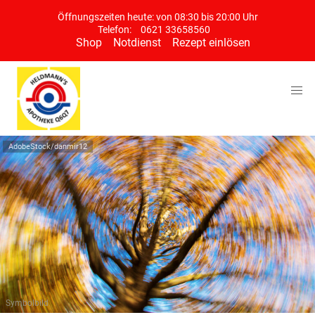
Öffnungszeiten heute: von 08:30 bis 20:00 Uhr
Telefon:
0621 33658560
Shop
Notdienst
Rezept einlösen
AdobeStock/danmir12
Symbolbild