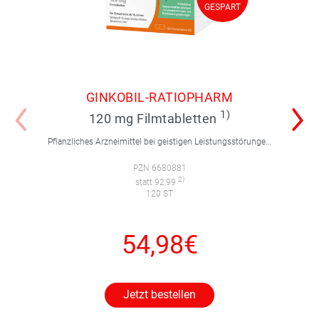
GESPART
GESPART
GINKOBIL-RATIOPHARM
1)
120 mg Filmtabletten
Pflanzliches Arzneimittel bei geistigen Leistungsstörungen und Durchblutungsstörungen.
PZN 6680881
2)
statt 92,99
120 ST
54,98€
Jetzt bestellen