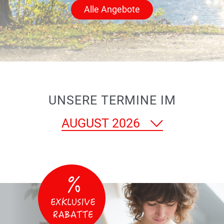
Alle Angebote
UNSERE TERMINE IM
Monat
auswählen
Wählen
Sie
einen
Monat
aus,
um
die