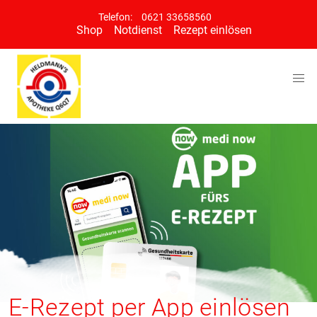
Telefon:
0621 33658560
Shop
Notdienst
Rezept einlösen
E-Rezept per App einlösen