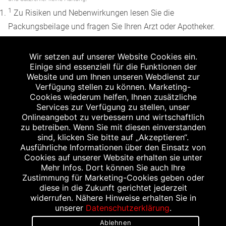
1
Zu Risiken und Nebenwirkungen lesen Sie die
Packungsbeilage und fragen Sie Ihren Arzt oder Apotheker.
2
Angabe nach der deutschen Arzneimitteltaxe
Wir setzen auf unserer Website Cookies ein.
Apothekenerstattungspreis (AEP). Der AEP ist keine
Einige sind essenziell für die Funktionen der
unverbindliche Preisempfehlung der Hersteller. Der AEP ist
Website und um Ihnen unseren Webdienst zur
ein von den Apotheken in Ansatz gebrachter Preis für
Verfügung stellen zu können. Marketing-
Cookies wiederum helfen, Ihnen zusätzliche
rezeptfreie Arzneimittel. Er entspricht in der Höhe dem für
Services zur Verfügung zu stellen, unser
Apotheken verbindlichen Abgabepreis, zu dem eine
Onlineangebot zu verbessern und wirtschaftlich
Apotheke in bestimmten Fällen (z.B. bei Kindern unter 12
zu betreiben. Wenn Sie mit diesen einverstanden
sind, klicken Sie bitte auf „Akzeptieren“.
Jahren) das Produkt mit der gesetzlichen
Ausführliche Informationen über den Einsatz von
Krankenversicherung abrechnet. Der AEP ist der allgemeine
Cookies auf unserer Website erhalten sie unter
Erstattungspreis im Falle einer Kostenübernahme durch die
Mehr Infos. Dort können Sie auch Ihre
Zustimmung für Marketing-Cookies geben oder
gesetzlichen Krankenkassen, vor Abzug eines
diese in die Zukunft gerichtet jederzeit
Zwangsrabattes (zur Zeit 5%) nach §130 Abs. 1 SGB V.
widerrufen. Nähere Hinweise erhalten Sie in
3
unserer
Datenschutzerklärung
.
Unverbindliche Preisempfehlung des Herstellers (UVP).
Ablehnen