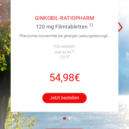
GINKOBIL-RATIOPHARM
1)
120 mg Filmtabletten
Pflanzliches Arzneimittel bei geistigen Leistungsstörungen und Durchblutungsstörungen.
PZN 6680881
2)
statt 92,99
120 ST
54,98€
Jetzt bestellen