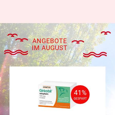
ANGEBOTE
IM AUGUST
41%
41%
GESPART
GESPART