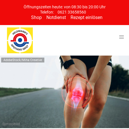
Öffnungszeiten heute: von 08:30 bis 20:00 Uhr
Telefon:
0621 33658560
Shop
Notdienst
Rezept einlösen
AdobeStock/Miha Creative
Symbolbild