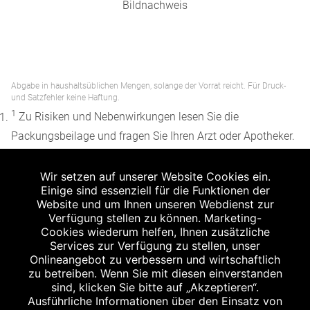
Bildnachweis
Abgabe in haushaltsüblichen Mengen, solange der Vorrat reicht. Für Druck-
und Satzfehler keine Haftung.
1
Zu Risiken und Nebenwirkungen lesen Sie die
Packungsbeilage und fragen Sie Ihren Arzt oder Apotheker.
2
Angabe nach der deutschen Arzneimitteltaxe
Wir setzen auf unserer Website Cookies ein.
Apothekenerstattungspreis (AEP). Der AEP ist keine
Einige sind essenziell für die Funktionen der
unverbindliche Preisempfehlung der Hersteller. Der AEP ist
Website und um Ihnen unseren Webdienst zur
ein von den Apotheken in Ansatz gebrachter Preis für
Verfügung stellen zu können. Marketing-
Cookies wiederum helfen, Ihnen zusätzliche
rezeptfreie Arzneimittel. Er entspricht in der Höhe dem für
Services zur Verfügung zu stellen, unser
Apotheken verbindlichen Abgabepreis, zu dem eine
Onlineangebot zu verbessern und wirtschaftlich
Apotheke in bestimmten Fällen (z.B. bei Kindern unter 12
zu betreiben. Wenn Sie mit diesen einverstanden
sind, klicken Sie bitte auf „Akzeptieren“.
Jahren) das Produkt mit der gesetzlichen
Ausführliche Informationen über den Einsatz von
Krankenversicherung abrechnet. Der AEP ist der allgemeine