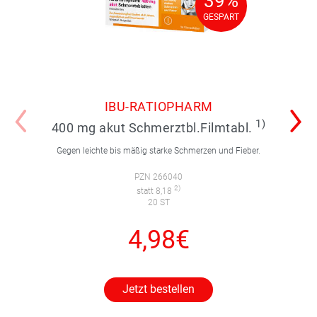
39%
39%
GESPART
GESPART
IBU-RATIOPHARM
1)
400 mg akut Schmerztbl.Filmtabl.
Gegen leichte bis mäßig starke Schmerzen und Fieber.
PZN 266040
2)
statt 8,18
20 ST
4,98€
Jetzt bestellen