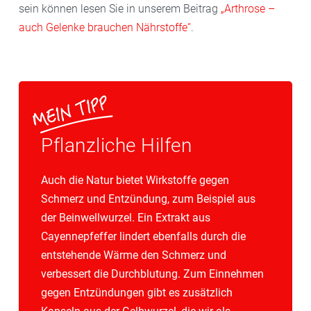
sein können lesen Sie in unserem Beitrag
„Arthrose –
auch Gelenke brauchen Nährstoffe“
.
Pflanzliche Hilfen
Auch die Natur bietet Wirkstoffe gegen
Schmerz und Entzündung, zum Beispiel aus
der Beinwellwurzel. Ein Extrakt aus
Cayennepfeffer lindert ebenfalls durch die
entstehende Wärme den Schmerz und
verbessert die Durchblutung. Zum Einnehmen
gegen Entzündungen gibt es zusätzlich