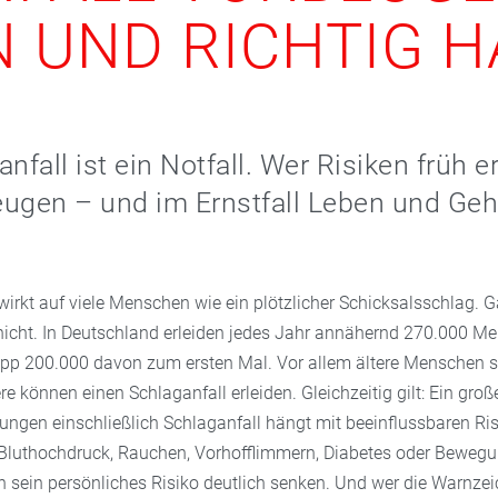
 UND RICHTIG 
nfall ist ein Notfall. Wer Risiken früh e
ugen – und im Ernstfall Leben und Geh
wirkt auf viele Menschen wie ein plötzlicher Schicksalsschlag. G
t nicht. In Deutschland erleiden jedes Jahr annähernd 270.000 M
app 200.000 davon zum ersten Mal. Vor allem ältere Menschen si
 können einen Schlaganfall erleiden. Gleichzeitig gilt: Ein große
kungen einschließlich Schlaganfall hängt mit beeinflussbaren Ri
luthochdruck, Rauchen, Vorhofflimmern, Diabetes oder Beweg
n sein persönliches Risiko deutlich senken. Und wer die Warnzei