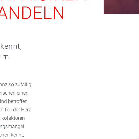
HANDELN
rkennt,
irn
anz so zufällig
enschen einen
nd betroffen,
r Teil der Herz-
sikofaktoren
ungsmangel
chen kennt,