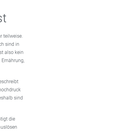
st
 teilweise.
ch sind in
t also kein
, Ernährung,
eschreibt
thochdruck
eshalb sind
igt die
auslösen