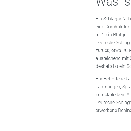
Was is
Ein Schlaganfall 
eine Durchblutung
reißt ein Blutge
Deutsche Schlaga
zurück, etwa 20 P
ausreichend mit S
deshalb ist ein S
Für Betroffene ka
Lähmungen, Spra
zurückbleiben. Au
Deutsche Schlaga
erworbene Behin