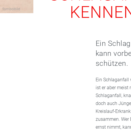
KENNEN
Symbolbild
Ein Schlaga
kann vorbe
schützen.
Ein Schlaganfall 
ist er aber meis
Schlaganfall, kn
doch auch Jüngere
Kreislauf-Erkran
zusammen. Wer B
ernst nimmt, kan