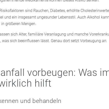
ngshemmende Medikamente können dieses Risiko senken.
Risikofaktoren sind Rauchen, Diabetes, erhöhte Cholesterinwerte
und ein insgesamt ungesunder Lebensstil. Auch Alkohol kann 
m in größeren Mengen.
lassen sich Alter, familiäre Veranlagung und manche Vorerkra
es, was sich beeinflussen lässt. Genau dort setzt Vorbeugung an.
anfall vorbeugen: Was i
wirklich hilft
 kennen und behandeln