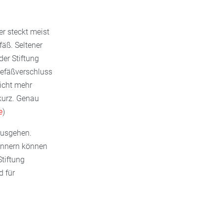
er steckt meist
fäß. Seltener
er Stiftung
Gefäßverschluss
nicht mehr
 kurz. Genau
e
)
ausgehen.
innern können
Stiftung
d für