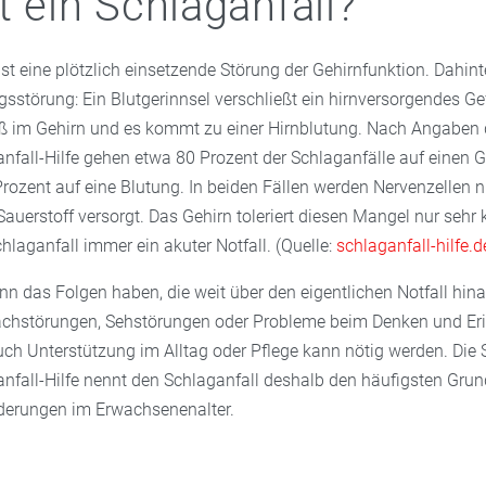
t ein Schlaganfall?
ist eine plötzlich einsetzende Störung der Gehirnfunktion. Dahint
sstörung: Ein Blutgerinnsel verschließt ein hirnversorgendes Ge
fäß im Gehirn und es kommt zu einer Hirnblutung. Nach Angaben d
nfall-Hilfe gehen etwa 80 Prozent der Schlaganfälle auf einen 
rozent auf eine Blutung. In beiden Fällen werden Nervenzellen 
auerstoff versorgt. Das Gehirn toleriert diesen Mangel nur sehr
chlaganfall immer ein akuter Notfall. (Quelle:
schlaganfall-hilfe.d
nn das Folgen haben, die weit über den eigentlichen Notfall hin
chstörungen, Sehstörungen oder Probleme beim Denken und Er
ch Unterstützung im Alltag oder Pflege kann nötig werden. Die 
nfall-Hilfe nennt den Schlaganfall deshalb den häufigsten Grun
derungen im Erwachsenenalter.