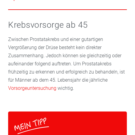
mit Extrakten aus Sägepalme-Früchten und
Brennessel
-Wurzeln. Sie sollen Hormone hemmen, die
Es gibt verschiedene Operationstechniken, um
das Prostatawachstum anregen und das Gewebe
Prostatagewebe zu entfernen. Eine Operation kommt
Krebsvorsorge ab 45
entspannen. Auch Kürbissamen werden bei leichten
bei starken Beschwerden und häufigen Infektionen
Beschwerden und vorbeugend eingesetzt. Etwa zehn
infrage. Als Nebenwirkung kann es jedoch zu
Zwischen Prostatakrebs und einer gutartigen
Gramm Kürbiskerne täglich werden empfohlen.
Störungen beim Samenerguss kommen. Eine
Vergrößerung der Drüse besteht kein direkter
Zudem gibt es Fertigpräparate mit Kürbissamen-
Inkontinenz
oder Erektionsstörungen sind dagegen
Zusammenhang. Jedoch können sie gleichzeitig oder
Extrakt.
selten.
aufeinander folgend auftreten. Um Prostatakrebs
frühzeitig zu erkennen und erfolgreich zu behandeln, ist
für Männer ab dem 45. Lebensjahr die jährliche
Vorsorgeuntersuchung
wichtig.