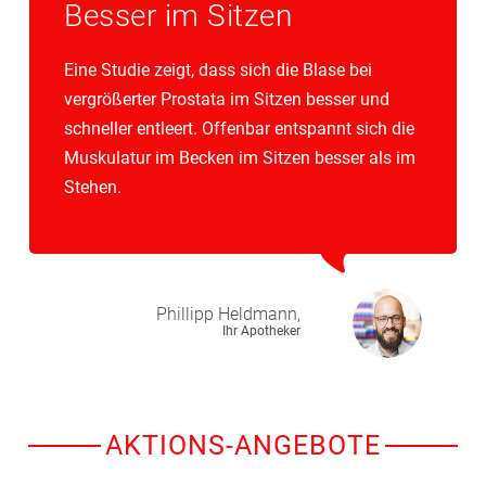
Besser im Sitzen
Eine Studie zeigt, dass sich die Blase bei
vergrößerter Prostata im Sitzen besser und
schneller entleert. Offenbar entspannt sich die
Muskulatur im Becken im Sitzen besser als im
Stehen.
Phillipp
Heldmann,
Ihr Apotheker
AKTIONS-ANGEBOTE