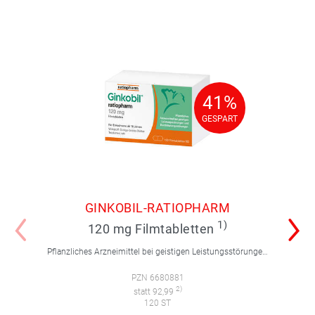
41%
41%
GESPART
GESPART
GINKOBIL-RATIOPHARM
1)
120 mg Filmtabletten
Pflanzliches Arzneimittel bei geistigen Leistungsstörungen und Durchblutungsstörungen.
PZN 6680881
2)
statt 92,99
120 ST