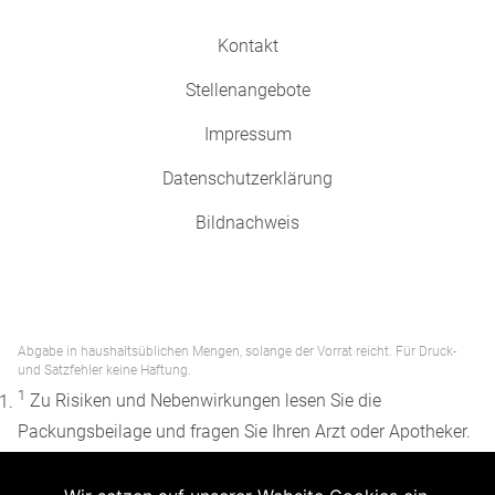
Kontakt
Stellenangebote
Impressum
Datenschutzerklärung
Bildnachweis
Abgabe in haushaltsüblichen Mengen, solange der Vorrat reicht. Für Druck-
und Satzfehler keine Haftung.
1
Zu Risiken und Nebenwirkungen lesen Sie die
Packungsbeilage und fragen Sie Ihren Arzt oder Apotheker.
2
Angabe nach der deutschen Arzneimitteltaxe