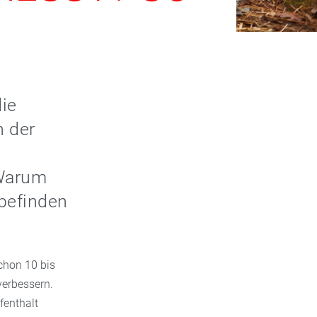
R
die
n der
 Warum
lbefinden
chon 10 bis
erbessern.
fenthalt