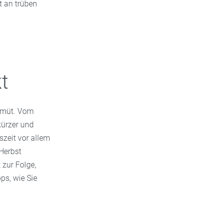
t an trüben
kt
Gemüt. Vom
kürzer und
zeit vor allem
Herbst
 zur Folge,
ps, wie Sie