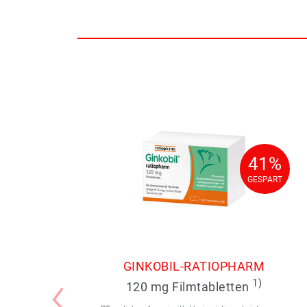
41%
41%
GESPART
GESPART
GINKOBIL-RATIOPHARM
1)
120 mg Filmtabletten