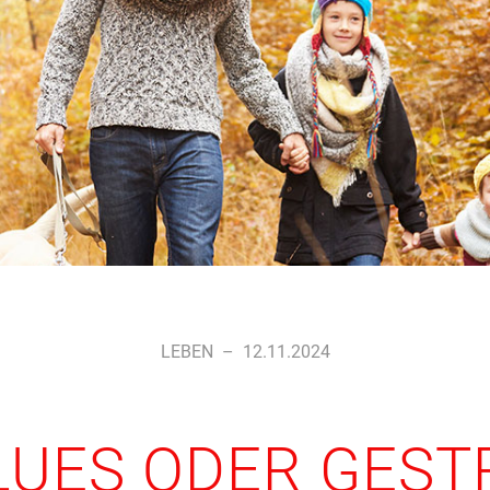
LEBEN
–
12.11.2024
UES ODER GEST