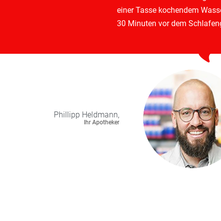
einer Tasse kochendem Wass
30 Minuten vor dem Schlafeng
Phillipp
Heldmann,
Ihr Apotheker