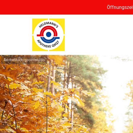
Öffnungszeit
AdobeStock/gpointstudio