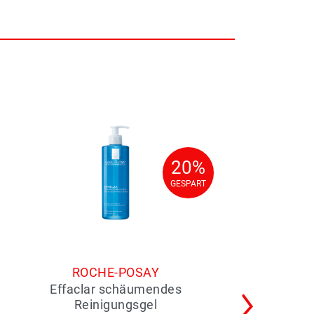
20%
20%
GESPART
GESPART
ROCHE-POSAY
Effaclar schäumendes
Reinigungsgel