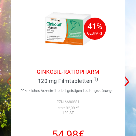
41%
41%
GESPART
GESPART
GINKOBIL-RATIOPHARM
1)
120 mg Filmtabletten
Pflanzliches Arzneimittel bei geistigen Leistungsstörungen und Durchblutungsstörungen.
PZN 6680881
2)
statt 92,99
120 ST
54,98€