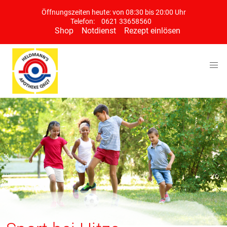
Öffnungszeiten heute: von 08:30 bis 20:00 Uhr
Telefon:
0621 33658560
Shop
Notdienst
Rezept einlösen