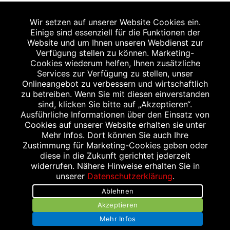
2
Angabe nach der deutschen Arzneimitteltaxe
Wir setzen auf unserer Website Cookies ein.
Apothekenerstattungspreis (AEP). Der AEP ist keine
Einige sind essenziell für die Funktionen der
unverbindliche Preisempfehlung der Hersteller. Der AEP ist
Website und um Ihnen unseren Webdienst zur
ein von den Apotheken in Ansatz gebrachter Preis für
Verfügung stellen zu können. Marketing-
Cookies wiederum helfen, Ihnen zusätzliche
rezeptfreie Arzneimittel. Er entspricht in der Höhe dem für
Services zur Verfügung zu stellen, unser
Apotheken verbindlichen Abgabepreis, zu dem eine
Onlineangebot zu verbessern und wirtschaftlich
Apotheke in bestimmten Fällen (z.B. bei Kindern unter 12
zu betreiben. Wenn Sie mit diesen einverstanden
sind, klicken Sie bitte auf „Akzeptieren“.
Jahren) das Produkt mit der gesetzlichen
Ausführliche Informationen über den Einsatz von
Krankenversicherung abrechnet. Der AEP ist der allgemeine
Cookies auf unserer Website erhalten sie unter
Erstattungspreis im Falle einer Kostenübernahme durch die
Mehr Infos. Dort können Sie auch Ihre
Zustimmung für Marketing-Cookies geben oder
gesetzlichen Krankenkassen, vor Abzug eines
diese in die Zukunft gerichtet jederzeit
Zwangsrabattes (zur Zeit 5%) nach §130 Abs. 1 SGB V.
widerrufen. Nähere Hinweise erhalten Sie in
3
unserer
Datenschutzerklärung
.
Unverbindliche Preisempfehlung des Herstellers (UVP).
Ablehnen
powered by apovena.de
Akzeptieren
Mehr Infos