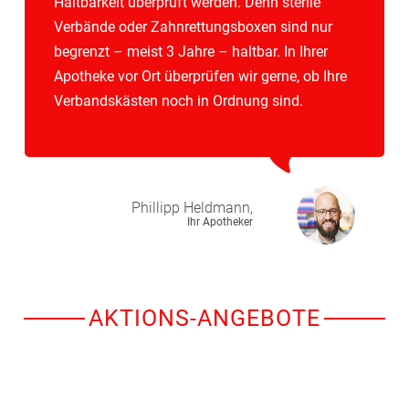
Haltbarkeit überprüft werden. Denn sterile
Verbände oder Zahnrettungsboxen sind nur
begrenzt – meist 3 Jahre – haltbar. In Ihrer
Apotheke vor Ort überprüfen wir gerne, ob Ihre
Verbandskästen noch in Ordnung sind.
Phillipp
Heldmann,
Ihr Apotheker
AKTIONS-ANGEBOTE