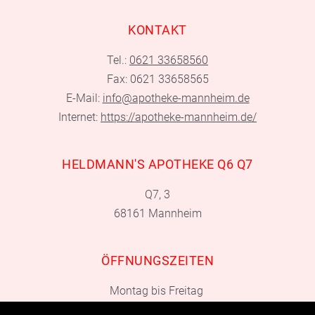
KONTAKT
Tel.:
0621 33658560
Fax: 0621 33658565
E-Mail:
info@apotheke-mannheim.de
Internet:
https://apotheke-mannheim.de/
HELDMANN'S APOTHEKE Q6 Q7
Q7, 3
68161 Mannheim
ÖFFNUNGSZEITEN
Montag bis Freitag
08:30 bis 20:00 Uhr