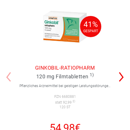
41%
41%
GESPART
GESPART
GINKOBIL-RATIOPHARM
1)
120 mg Filmtabletten
Pflanzliches Arzneimittel bei geistigen Leistungsstörungen und Durchblutungsstörungen.
PZN 6680881
2)
statt 92,99
120 ST
54,98€