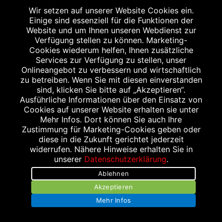
Samstag
Wir setzen auf unserer Website Cookies ein.
Einige sind essenziell für die Funktionen der
08:30 bis 20:00 Uhr
Website und um Ihnen unseren Webdienst zur
Verfügung stellen zu können. Marketing-
Cookies wiederum helfen, Ihnen zusätzliche
Services zur Verfügung zu stellen, unser
Onlineangebot zu verbessern und wirtschaftlich
WEITERER STANDORT
zu betreiben. Wenn Sie mit diesen einverstanden
sind, klicken Sie bitte auf „Akzeptieren“.
Ausführliche Informationen über den Einsatz von
Cookies auf unserer Website erhalten sie unter
Mehr Infos. Dort können Sie auch Ihre
Zustimmung für Marketing-Cookies geben oder
diese in die Zukunft gerichtet jederzeit
widerrufen. Nähere Hinweise erhalten Sie in
unserer
Datenschutzerklärung
.
HELDMANN‘S APOTHEKE ETTLINGER TOR
Ablehnen
Ettlinger-Tor-Platz 1
Akzeptieren
76133 Karlsruhe
Mehr Infos
Tel.: 0721 464630
Fax: 0721 4646333