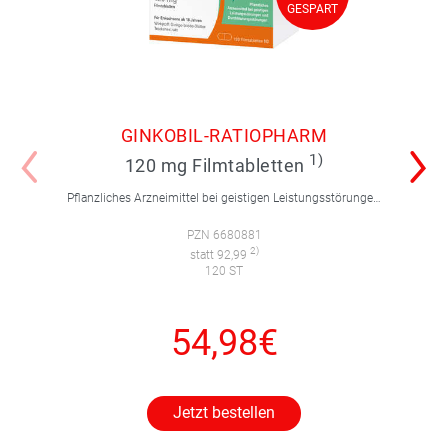
GESPART
GESPART
GINKOBIL-RATIOPHARM
1)
120 mg Filmtabletten
Pflanzliches Arzneimittel bei geistigen Leistungsstörungen und Durchblutungsstörungen.
PZN 6680881
2)
statt 92,99
120 ST
54,98€
Jetzt bestellen