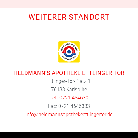
WEITERER STANDORT
HELDMANN‘S APOTHEKE ETTLINGER TOR
Ettlinger-Tor-Platz 1
76133 Karlsruhe
Tel.: 0721 464630
Fax: 0721 4646333
info@heldmannsapothekeettlingertor.de