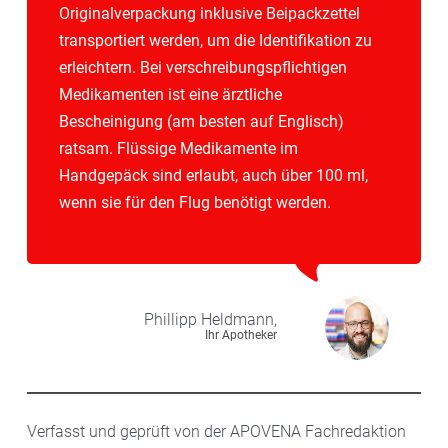
Originalverpackung inklusive Beipackzettel
transportiert werden, um die Identifikation zu
erleichtern. Bei verschreibungspflichtigen
Medikamenten ist eine ärztliche
Bescheinigung (am besten auf Englisch)
ratsam. Flüssige Medikamente im
Handgepäck sind erlaubt, auch über 100 ml,
wenn sie für den Flug benötigt werden.
Phillipp
Heldmann,
Ihr Apotheker
Verfasst und geprüft von der APOVENA Fachredaktion