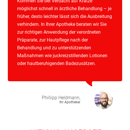
Kommen Sie bei Verdacht auf Krätze
möglichst schnell in ärztliche Behandlung – je
früher, desto leichter lässt sich die Ausbreitung
verhindern. In Ihrer Apotheke beraten wir Sie
zur richtigen Anwendung der verordneten
Präparate, zur Hautpflege nach der
Behandlung und zu unterstützenden
Maßnahmen wie juckreizstillenden Lotionen
oder hautberuhigenden Badezusätzen.
Phillipp
Heldmann,
Ihr Apotheker