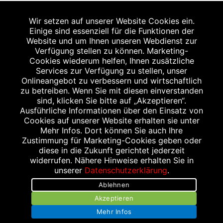
2
Angabe nach der deutschen Arzneimitteltaxe
Wir setzen auf unserer Website Cookies ein.
Apothekenerstattungspreis (AEP). Der AEP ist keine
Einige sind essenziell für die Funktionen der
unverbindliche Preisempfehlung der Hersteller. Der AEP ist
Website und um Ihnen unseren Webdienst zur
ein von den Apotheken in Ansatz gebrachter Preis für
Verfügung stellen zu können. Marketing-
Cookies wiederum helfen, Ihnen zusätzliche
rezeptfreie Arzneimittel. Er entspricht in der Höhe dem für
Services zur Verfügung zu stellen, unser
Apotheken verbindlichen Abgabepreis, zu dem eine
Onlineangebot zu verbessern und wirtschaftlich
Apotheke in bestimmten Fällen (z.B. bei Kindern unter 12
zu betreiben. Wenn Sie mit diesen einverstanden
sind, klicken Sie bitte auf „Akzeptieren“.
Jahren) das Produkt mit der gesetzlichen
Ausführliche Informationen über den Einsatz von
Krankenversicherung abrechnet. Der AEP ist der allgemeine
Cookies auf unserer Website erhalten sie unter
Erstattungspreis im Falle einer Kostenübernahme durch die
Mehr Infos. Dort können Sie auch Ihre
Zustimmung für Marketing-Cookies geben oder
gesetzlichen Krankenkassen, vor Abzug eines
diese in die Zukunft gerichtet jederzeit
Zwangsrabattes (zur Zeit 5%) nach §130 Abs. 1 SGB V.
widerrufen. Nähere Hinweise erhalten Sie in
3
unserer
Datenschutzerklärung
.
Unverbindliche Preisempfehlung des Herstellers (UVP).
Ablehnen
powered by apovena.de
Akzeptieren
Mehr Infos