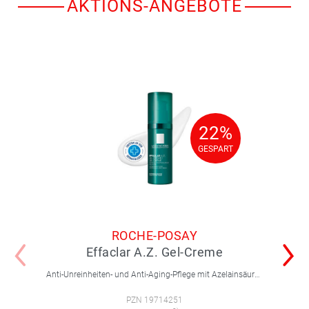
AKTIONS-ANGEBOTE
22%
22%
GESPART
GESPART
ROCHE-POSAY
Effaclar A.Z. Gel-Creme
Anti-Unreinheiten- und Anti-Aging-Pflege mit Azelainsäure, Salicylsäure und Hyaluron. Mildert Pickel, Pickelmale und Falten sichtbar – ideal bei unreiner Haut mit ersten Alterungsanzeichen.
PZN 19714251