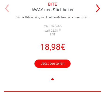
BITE
AWAY neo Stichheiler
Für die Behandlung von Insektenstichen und -bissen durch einen Wärmeimpuls.
PZN 16609329
3)
statt 22,98
1 ST
18,98€
Jetzt bestellen