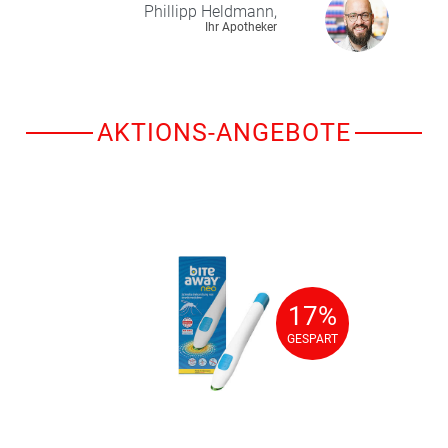
Phillipp
Heldmann,
Ihr Apotheker
AKTIONS-ANGEBOTE
17%
17%
GESPART
GESPART