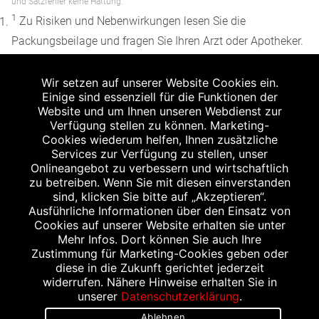
und Satzfehler keine Haftung.
1
Zu Risiken und Nebenwirkungen lesen Sie die
Packungsbeilage und fragen Sie Ihren Arzt oder Apotheker.
2
Angabe nach der deutschen Arzneimitteltaxe
Wir setzen auf unserer Website Cookies ein.
Apothekenerstattungspreis (AEP). Der AEP ist keine
Einige sind essenziell für die Funktionen der
unverbindliche Preisempfehlung der Hersteller. Der AEP ist
Website und um Ihnen unseren Webdienst zur
ein von den Apotheken in Ansatz gebrachter Preis für
Verfügung stellen zu können. Marketing-
Cookies wiederum helfen, Ihnen zusätzliche
rezeptfreie Arzneimittel. Er entspricht in der Höhe dem für
Services zur Verfügung zu stellen, unser
Apotheken verbindlichen Abgabepreis, zu dem eine
Onlineangebot zu verbessern und wirtschaftlich
Apotheke in bestimmten Fällen (z.B. bei Kindern unter 12
zu betreiben. Wenn Sie mit diesen einverstanden
sind, klicken Sie bitte auf „Akzeptieren“.
Jahren) das Produkt mit der gesetzlichen
Ausführliche Informationen über den Einsatz von
Krankenversicherung abrechnet. Der AEP ist der allgemeine
Cookies auf unserer Website erhalten sie unter
Erstattungspreis im Falle einer Kostenübernahme durch die
Mehr Infos. Dort können Sie auch Ihre
Zustimmung für Marketing-Cookies geben oder
gesetzlichen Krankenkassen, vor Abzug eines
diese in die Zukunft gerichtet jederzeit
Zwangsrabattes (zur Zeit 5%) nach §130 Abs. 1 SGB V.
widerrufen. Nähere Hinweise erhalten Sie in
3
unserer
Datenschutzerklärung
.
Unverbindliche Preisempfehlung des Herstellers (UVP).
Ablehnen