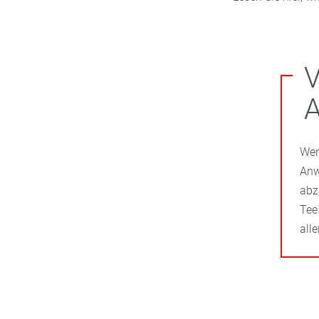
V
A
Wen
Anw
abz
Tee
all