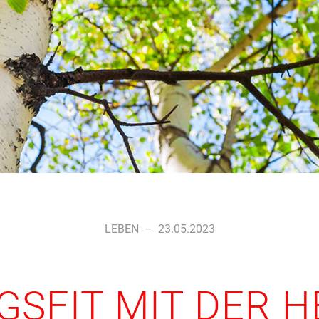
LEBEN
–
23.05.2023
GSFIT MIT DER H