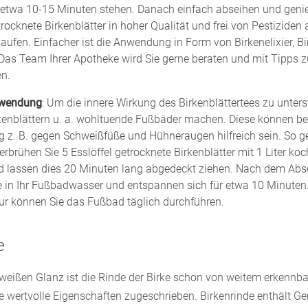
etwa 10-15 Minuten stehen. Danach einfach abseihen und genie
ocknete Birkenblätter in hoher Qualität und frei von Pestiziden 
aufen. Einfacher ist die Anwendung in Form von Birkenelixier, Bi
 Das Team Ihrer Apotheke wird Sie gerne beraten und mit Tipps
en.
nwendung
: Um die innere Wirkung des Birkenblättertees zu unter
rkenblättern u. a. wohltuende Fußbäder machen. Diese können be
z. B. gegen Schweißfüße und Hühneraugen hilfreich sein. So geh
rbrühen Sie 5 Esslöffel getrocknete Birkenblätter mit 1 Liter k
 lassen dies 20 Minuten lang abgedeckt ziehen. Nach dem Ab
e in Ihr Fußbadwasser und entspannen sich für etwa 10 Minuten
ur können Sie das Fußbad täglich durchführen.
e
-weißen Glanz ist die Rinde der Birke schon von weitem erkennba
 wertvolle Eigenschaften zugeschrieben. Birkenrinde enthält Ger