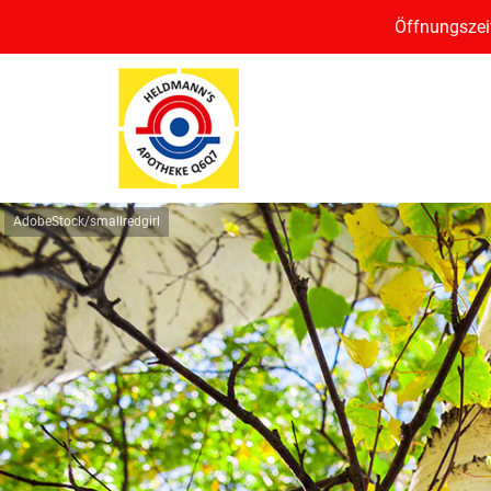
Öffnungszeit
AdobeStock/smallredgirl