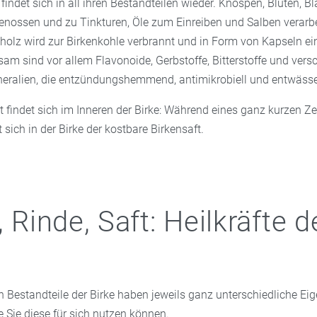
t findet sich in all ihren Bestandteilen wieder. Knospen, Blüten, B
enossen und zu Tinkturen, Öle zum Einreiben und Salben verarbe
nholz wird zur Birkenkohle verbrannt und in Form von Kapseln 
am sind vor allem Flavonoide, Gerbstoffe, Bitterstoffe und ver
eralien, die entzündungshemmend, antimikrobiell und entwässe
t findet sich im Inneren der Birke: Während eines ganz kurzen Z
sich in der Birke der kostbare Birkensaft.
, Rinde, Saft: Heilkräfte d
n Bestandteile der Birke haben jeweils ganz unterschiedliche Ei
ie Sie diese für sich nutzen können.