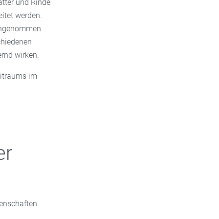
lätter und Rinde
itet werden.
eingenommen.
schiedenen
rnd wirken.
eitraums im
er
genschaften.