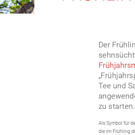
Symbolbild
Der Frühli
sehnsücht
Frühjahrs
„Frühjahrs
Tee und Sa
angewendet
zu starten
Als Symbol für de
die im Frühling d