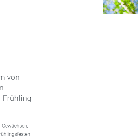
rm von
en
n Frühling
en Gewächsen,
Frühlingsfesten