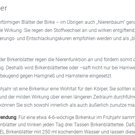
ter
enförmigen Blätter der Birke – im Übrigen auch „Nierenbaum“ ge
e Wirkung. Sie regen den Stoffwechsel an und wirken entgiftend
erungs- und Entschlackungskuren empfohlen werden und als „bl
 der Birkenblätter regen die Nierenfunktion an und fördern somit 
. Deshalb wird Birkenblättertee oder –saft nicht nur bei Harnwe
beugend gegen Harngrieß und Harnsteine eingesetzt.
jahr ist eine Birkenkur eine Wohltat für den Körper, Sie sollten 
und der milden Wirkung über einen längeren Zeitraum durchführ
r können Sie sich sowohl innerlich als auch äußerlich zunutze m
wendung
: Für eine etwa 4-6-wöchige Birkenkur im Frühjahr samme
nblätter und trinken jeden Tag drei Tassen Birkenblättertee. Da
 EL Birkenblätter mit 250 ml kochendem Wasser und lassen die