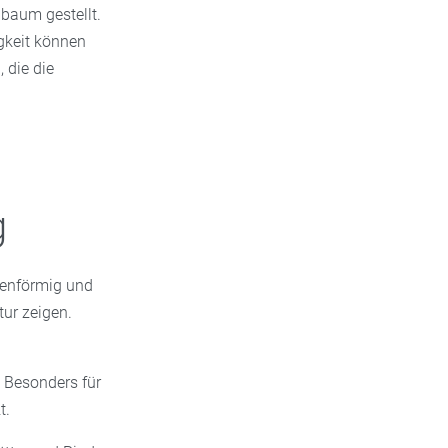
baum gestellt.
igkeit können
 die die
g
utenförmig und
tur zeigen.
. Besonders für
t.