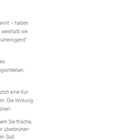
nannt – haben
, weshalb sie
utreinigend“
die
gsinfekten,
solch eine Kur
en. Die Wirkung
achen.
ln Sie frische,
für überbrühen
sen Sud