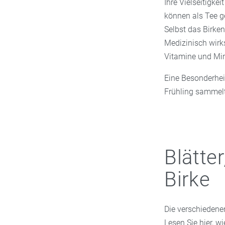
Ihre Vielseitigkei
können als Tee g
Selbst das Birke
Medizinisch wirks
Vitamine und Min
Eine Besonderhei
Frühling sammelt 
Blätter
Birke
Die verschiedene
Lesen Sie hier, w