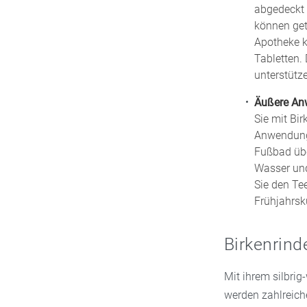
abgedeckt 
können getr
Apotheke k
Tabletten.
unterstütz
Äußere A
Sie mit Bi
Anwendung 
Fußbad übe
Wasser und
Sie den Te
Frühjahrsk
Birkenrind
Mit ihrem silbrig
werden zahlreiche