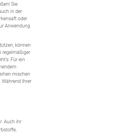
ßen! Sie
auch in der
rkensaft oder
 zur Anwendung
stützen, können
i regelmäßiger
t’s: Für ein
ochendem
seihen mischen
. Während Ihrer
r. Auch ihr
bstoffe,