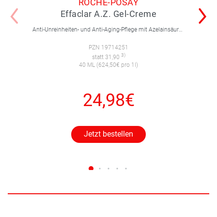
ROCHE-POSAY
Effaclar A.Z. Gel-Creme
Anti-Unreinheiten- und Anti-Aging-Pflege mit Azelainsäure, Salicylsäure und Hyaluron. Mildert Pickel, Pickelmale und Falten sichtbar – ideal bei unreiner Haut mit ersten Alterungsanzeichen.
PZN 19714251
3)
statt 31,90
40 ML (624,50€ pro 1l)
24,98€
Jetzt bestellen