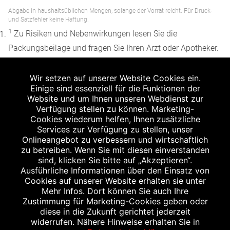
Abgabe in haushaltsüblichen Mengen, solange der Vorrat reicht. Für Druck-
und Satzfehler keine Haftung.
1
Zu Risiken und Nebenwirkungen lesen Sie die
Packungsbeilage und fragen Sie Ihren Arzt oder Apotheker.
2
Angabe nach der deutschen Arzneimitteltaxe
Wir setzen auf unserer Website Cookies ein.
Apothekenerstattungspreis (AEP). Der AEP ist keine
Einige sind essenziell für die Funktionen der
unverbindliche Preisempfehlung der Hersteller. Der AEP ist
Website und um Ihnen unseren Webdienst zur
ein von den Apotheken in Ansatz gebrachter Preis für
Verfügung stellen zu können. Marketing-
Cookies wiederum helfen, Ihnen zusätzliche
rezeptfreie Arzneimittel. Er entspricht in der Höhe dem für
Services zur Verfügung zu stellen, unser
Apotheken verbindlichen Abgabepreis, zu dem eine
Onlineangebot zu verbessern und wirtschaftlich
Apotheke in bestimmten Fällen (z.B. bei Kindern unter 12
zu betreiben. Wenn Sie mit diesen einverstanden
sind, klicken Sie bitte auf „Akzeptieren“.
Jahren) das Produkt mit der gesetzlichen
Ausführliche Informationen über den Einsatz von
Krankenversicherung abrechnet. Der AEP ist der allgemeine
Cookies auf unserer Website erhalten sie unter
Erstattungspreis im Falle einer Kostenübernahme durch die
Mehr Infos. Dort können Sie auch Ihre
Zustimmung für Marketing-Cookies geben oder
gesetzlichen Krankenkassen, vor Abzug eines
diese in die Zukunft gerichtet jederzeit
Zwangsrabattes (zur Zeit 5%) nach §130 Abs. 1 SGB V.
widerrufen. Nähere Hinweise erhalten Sie in