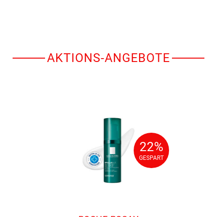
AKTIONS-ANGEBOTE
22%
22%
GESPART
GESPART