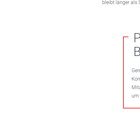
bleibt länger als
P
B
Ger
Kom
Mit
um 