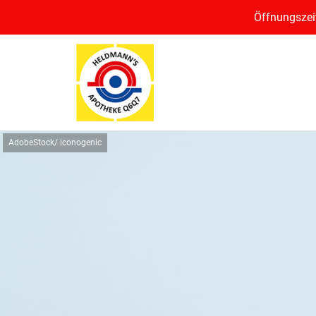
Öffnungszeit
AdobeStock/ iconogenic