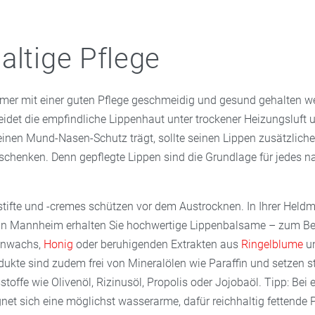
altige Pflege
mmer mit einer guten Pflege geschmeidig und gesund gehalten w
eidet die empfindliche Lippenhaut unter trockener Heizungsluft 
einen Mund-Nasen-Schutz trägt, sollte seinen Lippen zusätzliche
chenken. Denn gepflegte Lippen sind die Grundlage für jedes na
estifte und -cremes schützen vor dem Austrocknen. In Ihrer Held
n Mannheim erhalten Sie hochwertige Lippenbalsame – zum Bei
nenwachs,
Honig
oder beruhigenden Extrakten aus
Ringelblume
u
dukte sind zudem frei von Mineralölen wie Paraffin und setzen s
stoffe wie Olivenöl, Rizinusöl, Propolis oder Jojobaöl. Tipp: Bei 
et sich eine möglichst wasserarme, dafür reichhaltig fettende P