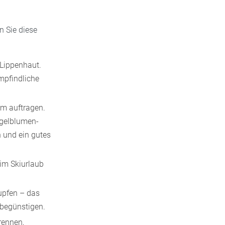
n Sie diese
 Lippenhaut.
mpfindliche
am auftragen.
ngelblumen-
 und ein gutes
im Skiurlaub
upfen – das
 begünstigen.
rennen,