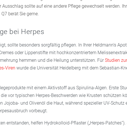
r Ausschlag sollte auf eine andere Pflege gewechselt werden. I
Q7 berät Sie gerne.
ge bei Herpes
igt, sollte besonders sorgfältig pflegen. In Ihrer Heldmann's Ap
 Cremes oder Lippenstifte mit hochkonzentriertem Melissenextrak
rmehrung hemmen und die Heilung unterstützen. Für
Studien zu
es-Viren
wurde die Universität Heidelberg mit dem Sebastian-Kn
egeprodukte mit einem Aktivstoff aus Spirulina-Algen. Erste Stu
te, die vor typischen Herpes-Beschwerden wie Krusten schützen k
n Jojoba- und Olivenöl die Haut, während spezieller UV-Schutz
erpesausbruch vorbeugt.
ten entstanden, helfen Hydrokolloid-Pflaster („Herpes-Patches“). 