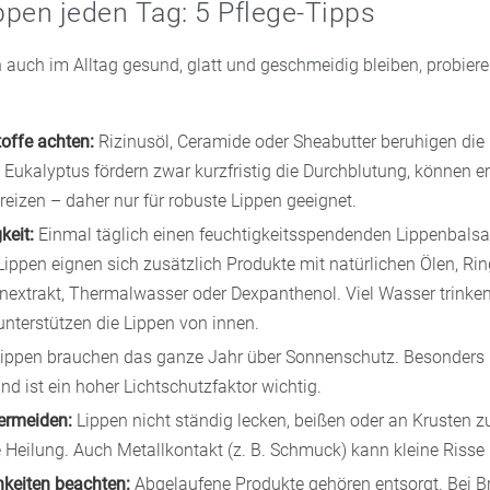
pen jeden Tag: 5 Pflege-Tipps
 auch im Alltag gesund, glatt und geschmeidig bleiben, probiere
toffe achten:
Rizinusöl, Ceramide oder Sheabutter beruhigen die
Eukalyptus fördern zwar kurzfristig die Durchblutung, können e
reizen – daher nur für robuste Lippen geeignet.
keit:
Einmal täglich einen feuchtigkeitsspendenden Lippenbals
 Lippen eignen sich zusätzlich Produkte mit natürlichen Ölen, Ri
nextrakt, Thermalwasser oder Dexpanthenol. Viel Wasser trinken
terstützen die Lippen von innen.
ippen brauchen das ganze Jahr über Sonnenschutz. Besonders 
nd ist ein hoher Lichtschutzfaktor wichtig.
ermeiden:
Lippen nicht ständig lecken, beißen oder an Krusten z
e Heilung. Auch Metallkontakt (z. B. Schmuck) kann kleine Risse
hkeiten beachten:
Abgelaufene Produkte gehören entsorgt. Bei B