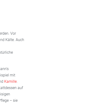
erden. Vor
und Kälte. Auch
türliche
mann's
spiel mit
nd
Kamille
.
tattdessen auf
eisigen
flege – sie