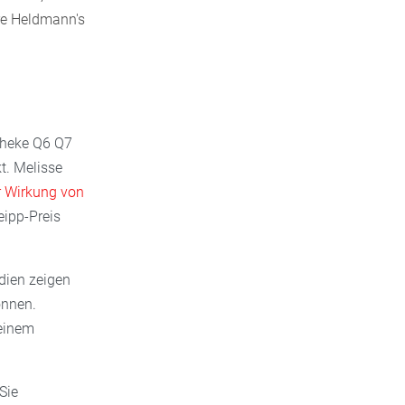
hre Heldmann's
otheke Q6 Q7
t. Melisse
r Wirkung von
eipp-Preis
dien zeigen
önnen.
 einem
Sie