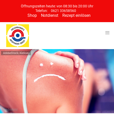
Öffnungszeiten heute: von 08:30 bis 20:00 Uhr
Telefon:
0621 33658560
Shop
Notdienst
Rezept einlösen
AdobeStock/Aleksej
Symbolbild