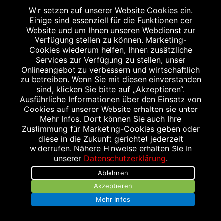
Wir setzen auf unserer Website Cookies ein.
Einige sind essenziell für die Funktionen der
Website und um Ihnen unseren Webdienst zur
Verfügung stellen zu können. Marketing-
Cookies wiederum helfen, Ihnen zusätzliche
Kontakt
Services zur Verfügung zu stellen, unser
Onlineangebot zu verbessern und wirtschaftlich
Stellenangebote
zu betreiben. Wenn Sie mit diesen einverstanden
sind, klicken Sie bitte auf „Akzeptieren“.
Impressum
Ausführliche Informationen über den Einsatz von
Cookies auf unserer Website erhalten sie unter
Datenschutzerklärung
Mehr Infos. Dort können Sie auch Ihre
Zustimmung für Marketing-Cookies geben oder
Bildnachweis
diese in die Zukunft gerichtet jederzeit
widerrufen. Nähere Hinweise erhalten Sie in
unserer
Datenschutzerklärung
.
Ablehnen
Akzeptieren
Abgabe in haushaltsüblichen Mengen, solange der Vorrat reicht. Für Druck-
Mehr Infos
und Satzfehler keine Haftung.
1
Zu Risiken und Nebenwirkungen lesen Sie die