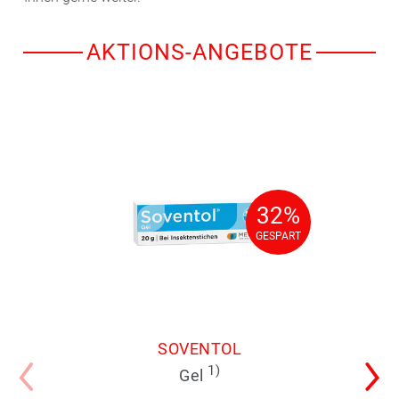
AKTIONS-ANGEBOTE
32%
32%
GESPART
GESPART
SOVENTOL
1)
Gel