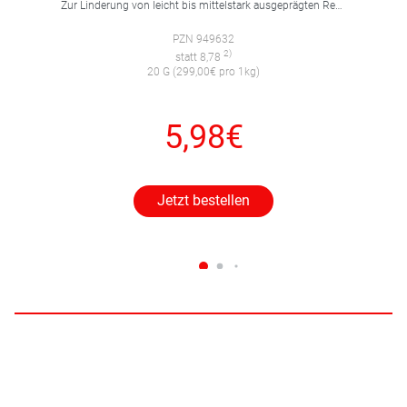
Zur Linderung von leicht bis mittelstark ausgeprägten Reaktionen auf Insektenstiche mit Juckreiz.
PZN 949632
2)
statt 8,78
20 G (299,00€ pro 1kg)
5,98€
Jetzt bestellen