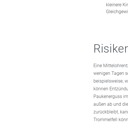
kleinere K
Gleichgewi
Risike
Eine Mittelohren
wenigen Tagen s
beispielsweise, w
können Entzündun
Paukenerguss im 
außen ab und die
zurückbleibt, ka
Trommelfell könn