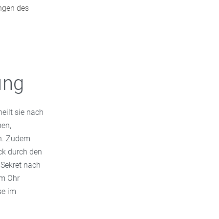
ungen des
ung
eilt sie nach
men,
nn. Zudem
ck durch den
 Sekret nach
im Ohr
se im
.