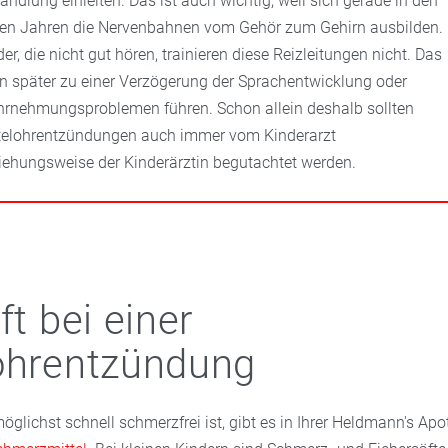
andlung einleiten. Das ist auch wichtig, weil sich gerade in den
ten Jahren die Nervenbahnen vom Gehör zum Gehirn ausbilden.
der, die nicht gut hören, trainieren diese Reizleitungen nicht. Das
n später zu einer Verzögerung der Sprachentwicklung oder
rnehmungsproblemen führen. Schon allein deshalb sollten
telohrentzündungen auch immer vom Kinderarzt
iehungsweise der Kinderärztin begutachtet werden.
ft bei einer
ohrentzündung
glichst schnell schmerzfrei ist, gibt es in Ihrer Heldmann's Ap