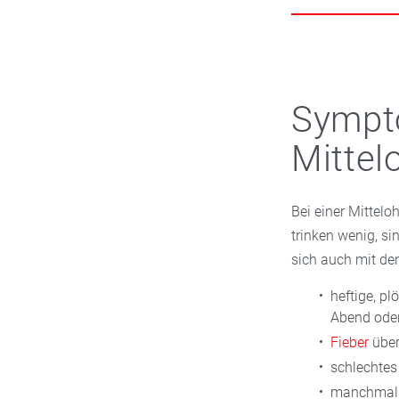
Entzündungen der 
Mittelohrentzünd
Es bildet sich Se
Schwimmbad, i
Folge sind pulsi
Außenohr und im 
Sympt
Mittel
Bei einer Mittel
trinken wenig, si
sich auch mit d
heftige, p
Abend oder
Fieber
über
schlechtes
manchmal a