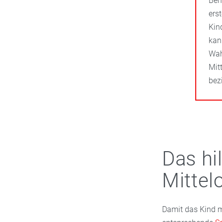
Beh
ers
Kin
kan
Wah
Mit
bez
Das hil
Mittel
Damit das Kind mö