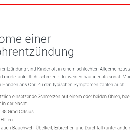
Schleimhäute. Die Belüftung des Innenohrs funktioniert nicht m
ungen sind zudem eine typische Erkrankung in der Badesaison.
kret, das nicht mehr über den Rachen abfließen kann (Paukenergu
m
Badesee
oder Meer gelangt Wasser in die Ohren. Es weicht die
erende, stechende Schmerzen und ein dumpfer Druck im Ohr.
Gehörgang auf, sodass Keime leichter eindringen können.
ome einer
ohrentzündung
ohrentzündung sind Kinder oft in einem schlechten Allgemeinzus
nd müde, unleidlich, schreien oder weinen häufiger als sonst. M
en Händen ans Ohr. Zu den typischen Symptomen zählen auch
lötzlich einsetzende Schmerzen auf einem oder beiden Ohren, be
 in der Nacht,
 38 Grad Celsius,
 Hören,
uch Bauchweh, Übelkeit, Erbrechen und Durchfall (unter ander