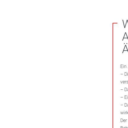
A
Ä
Ein
– D
ver
– D
– E
– D
wirk
Der