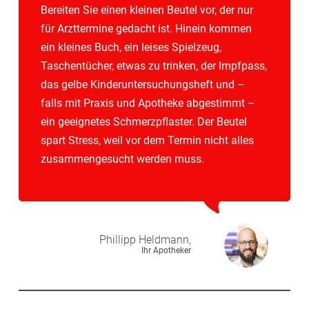
Bereiten Sie einen kleinen Beutel vor, der nur
für Arzttermine gedacht ist. Hinein kommen
ein kleines Buch, ein leises Spielzeug,
Taschentücher, etwas zu trinken, der Impfpass,
das gelbe Kinderuntersuchungsheft und –
falls mit Praxis und Apotheke abgestimmt –
ein geeignetes Schmerzpflaster. Der Beutel
spart Stress, weil vor dem Termin nicht alles
zusammengesucht werden muss.
Phillipp
Heldmann,
Ihr Apotheker