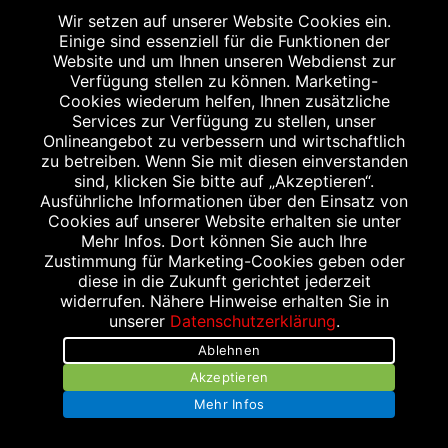
Wir setzen auf unserer Website Cookies ein.
Einige sind essenziell für die Funktionen der
Website und um Ihnen unseren Webdienst zur
WEITERER STANDORT
Verfügung stellen zu können. Marketing-
Cookies wiederum helfen, Ihnen zusätzliche
Services zur Verfügung zu stellen, unser
Onlineangebot zu verbessern und wirtschaftlich
zu betreiben. Wenn Sie mit diesen einverstanden
sind, klicken Sie bitte auf „Akzeptieren“.
Ausführliche Informationen über den Einsatz von
Cookies auf unserer Website erhalten sie unter
Mehr Infos. Dort können Sie auch Ihre
Zustimmung für Marketing-Cookies geben oder
HELDMANN‘S APOTHEKE ETTLINGER TOR
diese in die Zukunft gerichtet jederzeit
Ettlinger-Tor-Platz 1
widerrufen. Nähere Hinweise erhalten Sie in
76133 Karlsruhe
unserer
Datenschutzerklärung
.
Tel.: 0721 464630
Ablehnen
Fax: 0721 4646333
Akzeptieren
info@heldmannsapothekeettlingertor.de
Mehr Infos