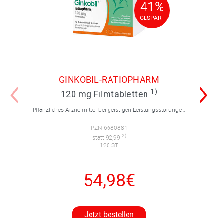
41%
41%
GESPART
GESPART
GINKOBIL-RATIOPHARM
1)
120 mg Filmtabletten
Pflanzliches Arzneimittel bei geistigen Leistungsstörungen und Durchblutungsstörungen.
PZN 6680881
2)
statt 92,99
120 ST
54,98€
Jetzt bestellen