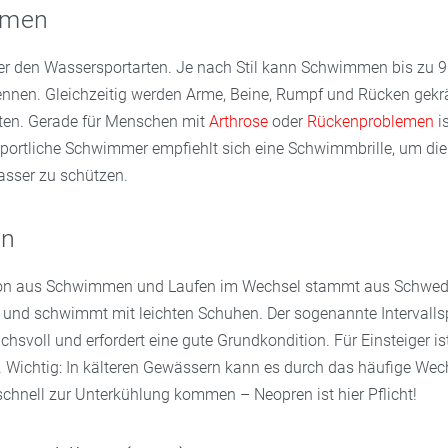
mmen
ter den Wassersportarten. Je nach Stil kann Schwimmen bis zu 9
ennen. Gleichzeitig werden Arme, Beine, Rumpf und Rücken gekräf
ten. Gerade für Menschen mit
Arthrose
oder
Rückenproblemen
i
 sportliche Schwimmer empfiehlt sich eine Schwimmbrille, um di
asser zu schützen.
un
on aus Schwimmen und Laufen im Wechsel stammt aus Schwed
und schwimmt mit leichten Schuhen. Der sogenannte Intervallsp
chsvoll und erfordert eine gute Grundkondition. Für Einsteiger 
. Wichtig: In kälteren Gewässern kann es durch das häufige Wec
chnell zur Unterkühlung kommen – Neopren ist hier Pflicht!