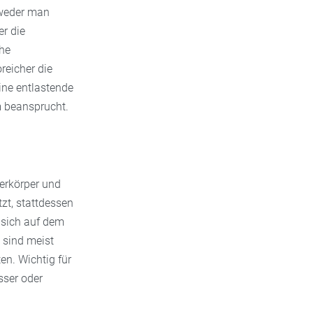
tweder man
er die
che
reicher die
ine entlastende
m beansprucht.
berkörper und
zt, stattdessen
 sich auf dem
 sind meist
en. Wichtig für
sser oder