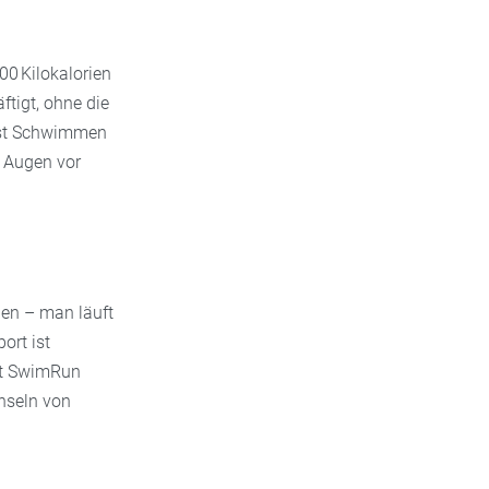
00 Kilokalorien
tigt, ohne die
st Schwimmen
e Augen vor
en – man läuft
ort ist
ist SwimRun
hseln von