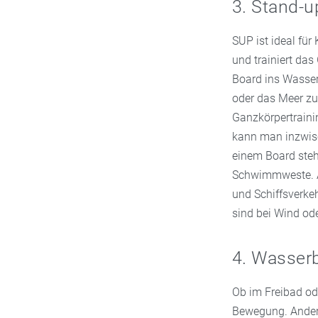
3. Stand-u
SUP ist ideal fü
und trainiert da
Board ins Wasser
oder das Meer zu 
Ganzkörpertrain
kann man inzwisc
einem Board steh
Schwimmweste. A
und Schiffsverke
sind bei Wind od
4. Wasserb
Ob im Freibad o
Bewegung. Anders