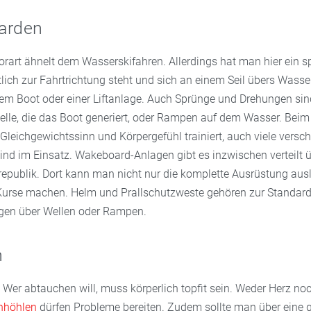
arden
art ähnelt dem Wasserskifahren. Allerdings hat man hier ein spe
ich zur Fahrtrichtung steht und sich an einem Seil übers Wasser
em Boot oder einer Liftanlage. Auch Sprünge und Drehungen sin
Welle, die das Boot generiert, oder Rampen auf dem Wasser. Be
Gleichgewichtssinn und Körpergefühl trainiert, auch viele versc
nd im Einsatz. Wakeboard-Anlagen gibt es inzwischen verteilt ü
publik. Dort kann man nicht nur die komplette Ausrüstung ausl
Kurse machen. Helm und Prallschutzweste gehören zur Standar
gen über Wellen oder Rampen.
n
 Wer abtauchen will, muss körperlich topfit sein. Weder Herz no
nhöhlen
dürfen Probleme bereiten. Zudem sollte man über eine 