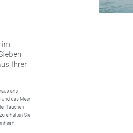
e im
Sieben
us Ihrer
 raus ans
se und das Meer
der Tauchen –
zu erhalten Sie
nnheim .