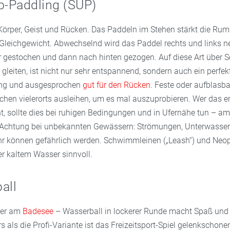
p-Paddling (SUP)
r Körper, Geist und Rücken. Das Paddeln im Stehen stärkt die Ru
s Gleichgewicht. Abwechselnd wird das Paddel rechts und links 
 gestochen und dann nach hinten gezogen. Auf diese Art über S
gleiten, ist nicht nur sehr entspannend, sondern auch ein perfek
ing und ausgesprochen
gut für den Rücken
. Feste oder aufblasb
hen vielerorts ausleihen, um es mal auszuprobieren. Wer das er
t, sollte dies bei ruhigen Bedingungen und in Ufernähe tun – am
chtung bei unbekannten Gewässern: Strömungen, Unterwasser
hr können gefährlich werden. Schwimmleinen („Leash“) und Ne
er kaltem Wasser sinnvoll.
all
der am
Badesee
– Wasserball in lockerer Runde macht Spaß und 
 als die Profi-Variante ist das Freizeitsport-Spiel gelenkschon