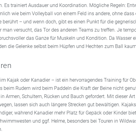
ch. Es trainiert Ausdauer und Koordination. Mögliche Regeln: En
hnlich wie beim Volleyball von einem Feld ins andere, ohne dass 
 berührt – und wenn doch, gibt es einen Punkt für die gegneris
 man versucht, das Tor des anderen Teams zu treffen. Je tempo
spruchsvoller das Ganze für Muskeln und Kondition. Da Wasser e
den die Gelenke selbst beim Hüpfen und Hechten zum Ball kau
hren
im Kajak oder Kanadier – ist ein hervorragendes Training für O
s beim Rudern wird beim Paddeln die Kraft der Beine nicht genut
in Armen, Schultern, Rücken und Bauch gefordert. Mit dieser Art
egen, lassen sich auch längere Strecken gut bewältigen. Kajaks
ndiger, während Kanadier mehr Platz für Gepäck oder Kinder biet
Schwimmwesten und ggf. Helme, besonders bei Touren in Wildwa
.