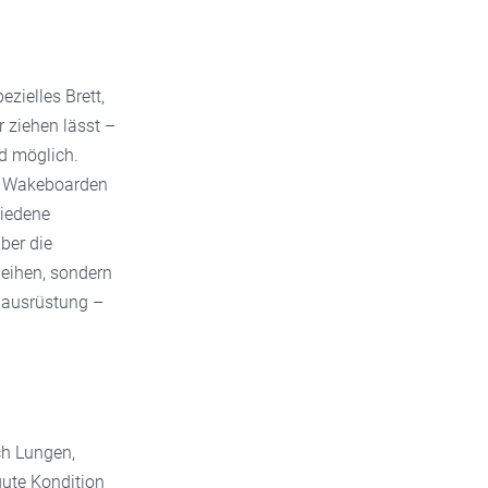
zielles Brett,
 ziehen lässt –
d möglich.
im Wakeboarden
hiedene
ber die
eihen, sondern
dausrüstung –
ch Lungen,
gute Kondition