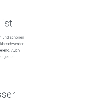
ist
en und schonen
enkbeschwerden.
ierend. Auch
n gezielt
sser