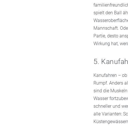
familienfreundli
spielt den Ball ä
Wasseroberfläche
Mannschaft. Oder
Partie, desto an
Wirkung hat, wer
5. Kanufa
Kanufahren – ob 
Rumpf. Anders al
sind die Muskeln 
Wasser fortzubew
schneller und we
alle Varianten: 
Küstengewässern