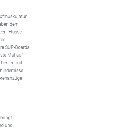
mpfmuskulatur
neben dem
een, Flüsse
tes
are SUP-Boards
ste Mal auf
 besten mit
hindernisse
oprenanzüge
bringt
end und